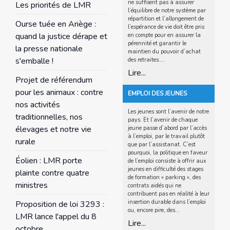
ne suffisent pas à assurer
Les priorités de LMR
l’équilibre de notre système par
répartition et l’allongement de
Ourse tuée en Ariège :
l’espérance de vie doit être pris
quand la justice dérape et
en compte pour en assurer la
pérennité et garantir le
la presse nationale
maintien du pouvoir d’achat
s'emballe !
des retraites....
Lire...
Projet de référendum
pour les animaux : contre
EMPLOI DES JEUNES
nos activités
Les jeunes sont l’avenir de notre
traditionnelles, nos
pays. Et l’avenir de chaque
élevages et notre vie
jeune passe d’abord par l’accès
à l’emploi, par le travail plutôt
rurale
que par l’assistanat. C’est
pourquoi, la politique en faveur
Éolien : LMR porte
de l’emploi consiste à offrir aux
jeunes en difficulté des stages
plainte contre quatre
de formation « parking », des
ministres
contrats aidés qui ne
contribuent pas en réalité à leur
insertion durable dans l’emploi
Proposition de loi 3293 :
ou, encore pire, des...
LMR lance l'appel du 8
Lire...
octobre