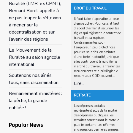
Ruralité (LMR, ex CPNT),
DROIT DU TRAVAIL
Bernard Borel, appelle à
ne pas louper la réflexion
Il faut faire disparaître la peur
d’embaucher. Pour cela, il faut
à mener sur la
d’abord clarifier et sécuriser les
décentralisation et sur
règles qui régissent le contrat de
travail et sa rupture.
l‘avenir des régions
Contraignantes pour
l’employeur, peu protectrices
Le Mouvement de la
pour les salariés, empreintes
Ruralité au salon agricole
d’une forte insécurité juridique,
elles contribuent à rigidifier le
international
marché du travail, à freiner les
recrutements et à privilégier le
Soutenons nos aînés,
recours aux CDD souvent...
tous, sans discrimination
Lire...
Remaniement ministériel :
RETRAITE
la pêche, la grande
Les dépenses sociales
oubliée !
représentent plus de la moitié
des dépenses publiques, les
retraites constituant le poste le
Popular News
plus important. Les réformes
engagées ces dernières années