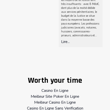
les moyens de la Justice sont
très insuffisants : avec 8 Mds€,
dont plus de la moitié dédiée
aux services pénitentiaires, le
budget de la Justice se situe
dans la moyenne basse des
pays européens. Les professions
judiciaires (avocats, notaires,
huissiers, commissaires-
priseurs, administrateurs et...
Lire...
© Free
Joomla! 3 Modules
- by
VinaGecko.com
Worth your time
Casino En Ligne
Meilleur Site Poker En Ligne
Meilleur Casino En Ligne
Casino En Ligne Sans Verification