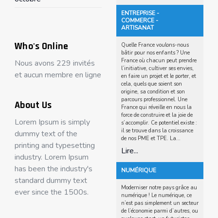
ENTREPRISE -
COMMERCE -
ARTISANAT
Who's Online
Quelle France voulons-nous
bâtir pour nos enfants ? Une
France où chacun peut prendre
Nous avons 229 invités
l’initiative, cultiver ses envies,
et aucun membre en ligne
en faire un projet et le porter, et
cela, quels que soient son
origine, sa condition et son
parcours professionnel. Une
About Us
France qui réveille en nous la
force de construire et la joie de
Lorem Ipsum is simply
s’accomplir. Ce potentiel existe :
il se trouve dans la croissance
dummy text of the
de nos PME et TPE. La...
printing and typesetting
Lire...
industry. Lorem Ipsum
has been the industry's
NUMÉRIQUE
standard dummy text
Moderniser notre pays grâce au
ever since the 1500s.
numérique ! Le numérique, ce
n’est pas simplement un secteur
de l’économie parmi d’autres, ou