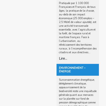
Pratiquée par 1 100 000
Françaises et Français, de tous
âges, la pratique de la chasse,
au-delà de son impact
économique (25.000 emplois –
2,5 Mds€ de valeur ajoutée), est
une activité transversale
essentielle, avec l’agriculture et
la forêt, de l’espace rural et
maritime français. Face à
l’urbanisation, au
rétrécissement des territoires
ruraux, à l’incompréhension des
citadins et aux directives...
Lire...
ENVIRONNEMENT –
ÉNERGIE
Surconsommation énergétique,
dérèglement climatique,
appauvrissement de la
biodiversité reste une inquiétude
générale quant aux menaces
sur la planète sur fond de
pression démographique comme