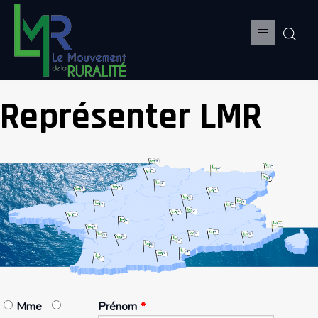
Représenter LMR
Mme
Prénom
*