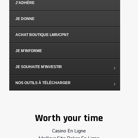
J'ADHÈRE
JE DONNE
ACHAT BOUTIQUE LMR/CPNT
JE M'INFORME
JE SOUHAITE M'INVESTIR
NOS OUTILS À TÉLÉCHARGER
Worth your time
Casino En Ligne