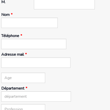
M.
Nom
*
Téléphone
*
Adresse mail
*
Département
*