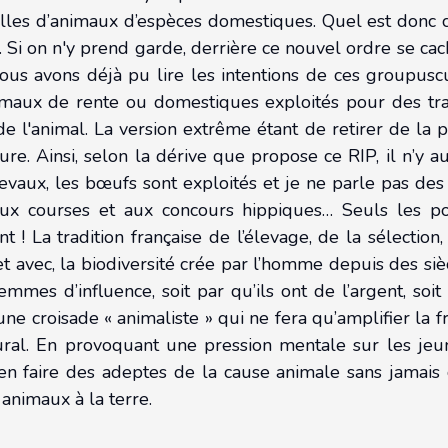
lles d’animaux d’espèces domestiques. Quel est donc 
Si on n'y prend garde, derrière ce nouvel ordre se cac
us avons déjà pu lire les intentions de ces groupuscul
animaux de rente ou domestiques exploités pour des tr
n de l'animal. La version extrême étant de retirer de la
re. Ainsi, selon la dérive que propose ce RIP, il n’y 
hevaux, les bœufs sont exploités et je ne parle pas des l
aux courses et aux concours hippiques… Seuls les p
t ! La tradition française de l’élevage, de la sélection
et avec, la biodiversité crée par l’homme depuis des si
es d’influence, soit par qu’ils ont de l’argent, soit 
e croisade « animaliste » qui ne fera qu’amplifier la fr
al. En provoquant une pression mentale sur les jeune
en faire des adeptes de la cause animale sans jamais co
animaux à la terre.