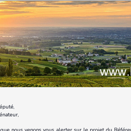
éputé,
énateur,
 que nous venons vous alerter sur le projet du Référe