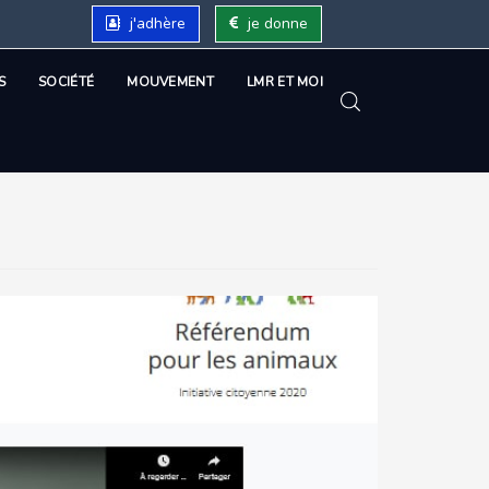
j'adhère
je donne
S
SOCIÉTÉ
MOUVEMENT
LMR ET MOI