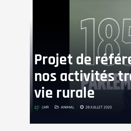
Projet de réfé
nos activités t
vie rurale
LMR
ANIMAL
28 JUILLET 2020