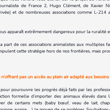
journaliste de France 2, Hugo Clément, de Xavier Nie
rivée) et de nombreuses associations comme L-214 ave
ous apparaît extrêmement dangereux pour la ruralité et
a part de ces associations animalistes aux multiples fa
anipulent cette stratégie hors de nos frontières, mais p
e n’offrant pas un accès au plein air adapté aux besoin
 pour poursuivre les progrès déjà faits par les professi
diction formelle d’importer des animaux élevés dans 
ver de certains mets (baby bœuf, veau de lait, cha
(grippe aviaire, …) le moyen de se protéger. Souhaitons-