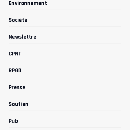
Environnement
Société
Newslettre
CPNT
RPGD
Presse
Soutien
Pub