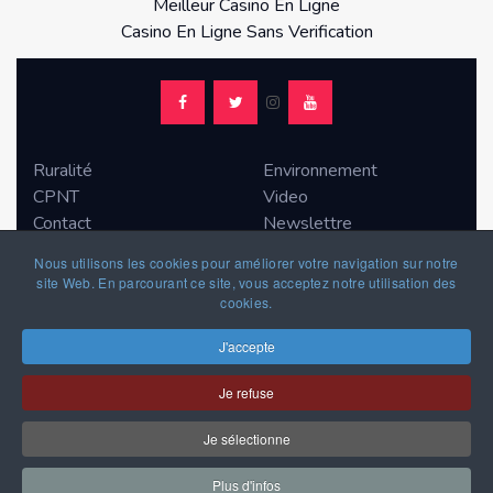
Meilleur Casino En Ligne
Casino En Ligne Sans Verification
Ruralité
Environnement
CPNT
Video
Contact
Newslettre
Nous utilisons les cookies pour améliorer votre navigation sur notre
Société
Billets d'humeur
site Web. En parcourant ce site, vous acceptez notre utilisation des
Echos des médias
Participer
cookies.
Adhérer
Faire un don
J'accepte
Je refuse
-
Copyright © 2021
Le Mouvement de la ruralité
Je sélectionne
Plus d'infos