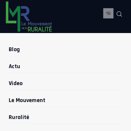
Blog
Actu
Video
Le Mouvement
Ruralité