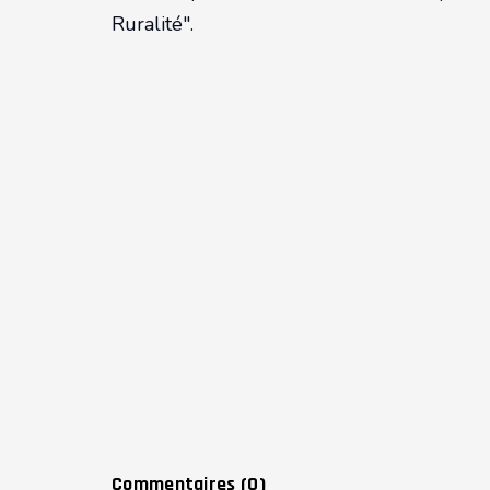
Ruralité".
Commentaires (
0
)