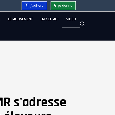
j'adhère
je donne
É
LE MOUVEMENT
LMR ET MOI
VIDEO
MR s'adresse