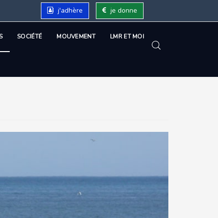
j'adhère
je donne
S
SOCIÉTÉ
MOUVEMENT
LMR ET MOI