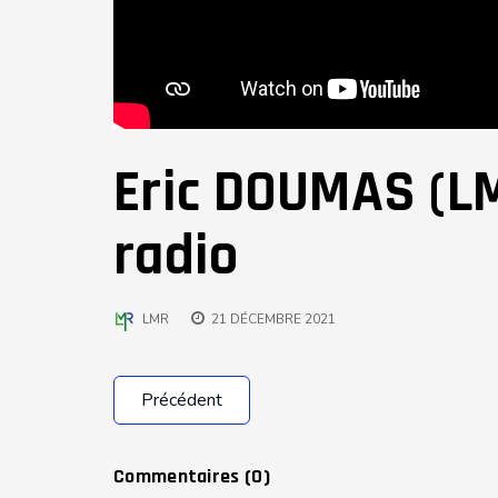
Eric DOUMAS (LM
radio
LMR
21 DÉCEMBRE 2021
Précédent
Commentaires (
0
)