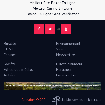
Meilleur Site Poker En Ligne
Meilleur Casino En Ligne
Casino En Ligne Sans Verification
Ruralité
Environnement
CPNT
Video
Contact
Newslettre
Société
Billets d'humeur
Echos des médias
Participer
Adhérer
Faire un don
-
Copyright © 2021
Le Mouvement de la ruralité