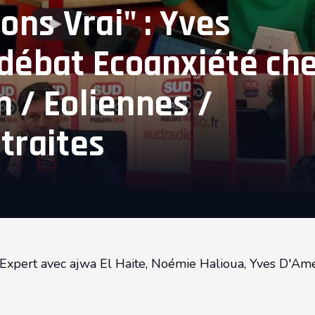
ons Vrai" : Yves
débat Ecoanxiété ch
n / Eoliennes /
traites
 Expert avec ajwa El Haite, Noémie Halioua, Yves D'Am