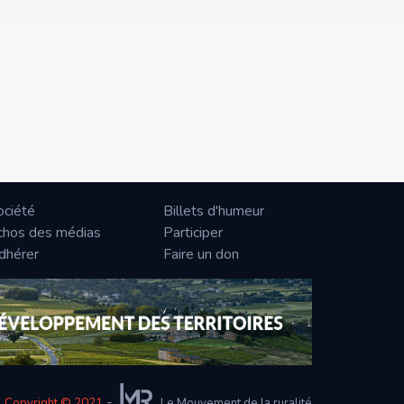
ociété
Billets d'humeur
chos des médias
Participer
dhérer
Faire un don
-
Copyright © 2021
Le Mouvement de la ruralité