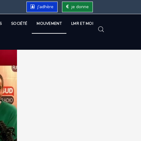
j'adhère
je donne
S
SOCIÉTÉ
MOUVEMENT
LMR ET MOI