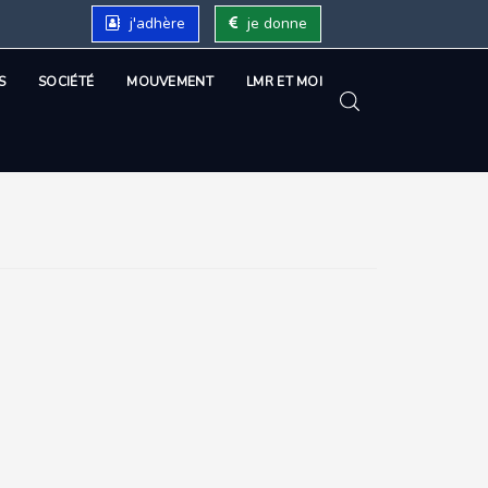
j'adhère
je donne
S
SOCIÉTÉ
MOUVEMENT
LMR ET MOI