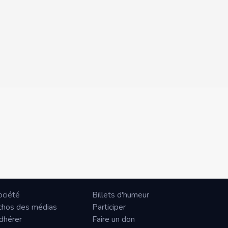
ociété
Billets d'humeur
chos des médias
Participer
dhérer
Faire un don