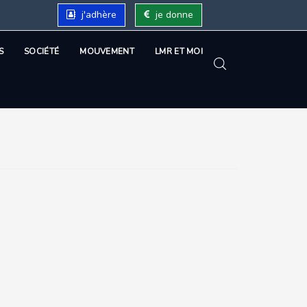
j'adhère
je donne
S
SOCIÉTÉ
MOUVEMENT
LMR ET MOI