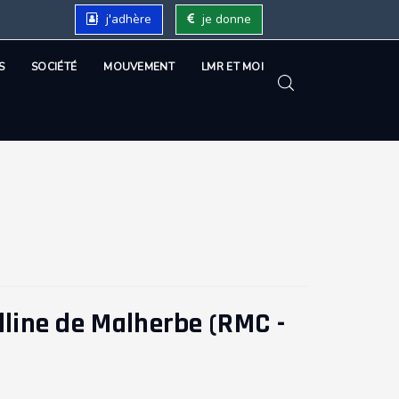
j'adhère
je donne
S
SOCIÉTÉ
MOUVEMENT
LMR ET MOI
lline de Malherbe (RMC -