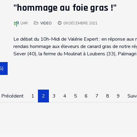
"hommage au foie gras !"
LMR
VIDEO
09 DÉCEMBRE 2021
Le débat du 10h-Midi de Valérie Expert : en réponse aux m
rendais hommage aux éleveurs de canard gras de notre régio
Sever (40), la ferme du Moulinat à Loubens (33), Palmagri 
S)
Précédent
1
2
3
4
5
6
7
8
9
Suiv