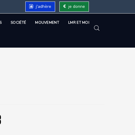
j'adhère
je donne
S
SOCIÉTÉ
MOUVEMENT
LMR ET MOI
3