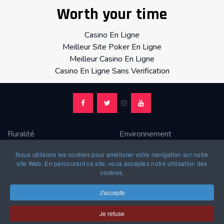
Worth your time
Casino En Ligne
Meilleur Site Poker En Ligne
Meilleur Casino En Ligne
Casino En Ligne Sans Verification
Ruralité
Environnement
CPNT
Video
Nous utilisons les cookies pour améliorer votre navigation sur notre
Contact
Newslettre
site Web. En parcourant ce site, vous acceptez notre utilisation des
cookies.
Société
Billets d'humeur
Echos des médias
Participer
J'accepte
Adhérer
Faire un don
Je refuse