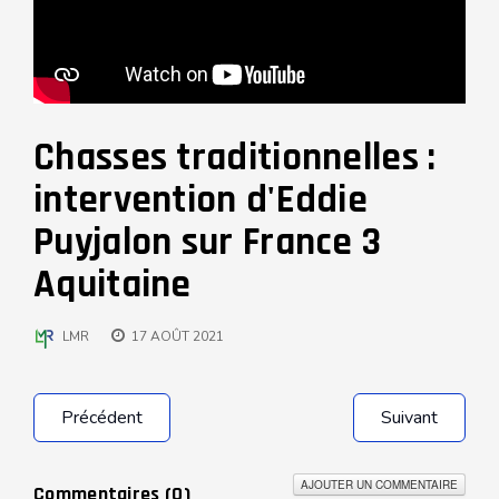
Chasses traditionnelles :
intervention d'Eddie
Puyjalon sur France 3
Aquitaine
LMR
17 AOÛT 2021
Précédent
Suivant
AJOUTER UN COMMENTAIRE
Commentaires (
0
)