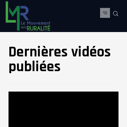
Dernières vidéos
publiées