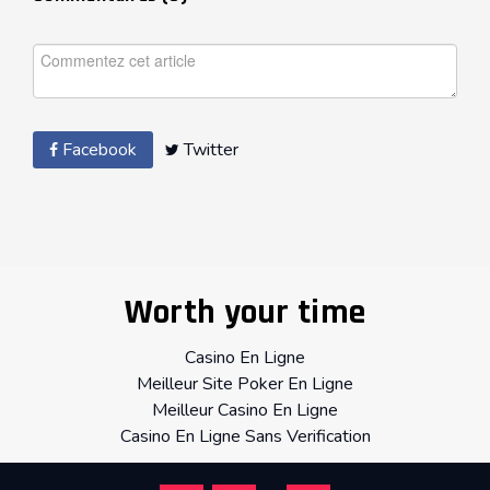
Facebook
Twitter
Worth your time
Casino En Ligne
Meilleur Site Poker En Ligne
Meilleur Casino En Ligne
Casino En Ligne Sans Verification