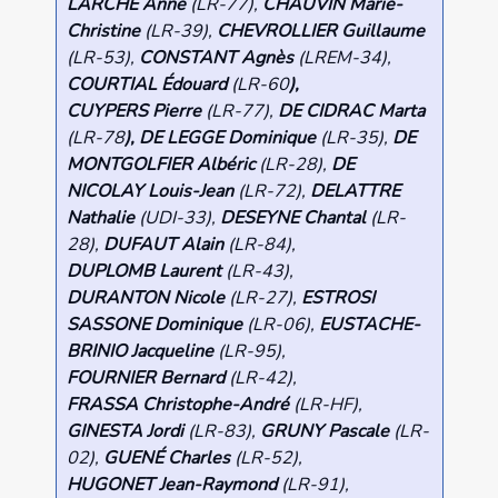
LARCHÉ Anne
(LR-77),
CHAUVIN Marie-
Christine
(LR-39),
CHEVROLLIER Guillaume
(LR-53),
CONSTANT Agnès
(LREM-34),
COURTIAL Édouard
(LR-60
),
CUYPERS Pierre
(LR-77),
DE CIDRAC Marta
(LR-78
), DE LEGGE Dominique
(LR-35),
DE
MONTGOLFIER Albéric
(LR-28),
DE
NICOLAY Louis-Jean
(LR-72),
DELATTRE
Nathalie
(UDI-33),
DESEYNE Chantal
(LR-
28),
DUFAUT Alain
(LR-84),
DUPLOMB Laurent
(LR-43),
DURANTON Nicole
(LR-27),
ESTROSI
SASSONE Dominique
(LR-06),
EUSTACHE-
BRINIO Jacqueline
(LR-95),
FOURNIER Bernard
(LR-42),
FRASSA Christophe-André
(LR-HF),
GINESTA Jordi
(LR-83),
GRUNY Pascale
(LR-
02),
GUENÉ Charles
(LR-52),
HUGONET Jean-Raymond
(LR-91),