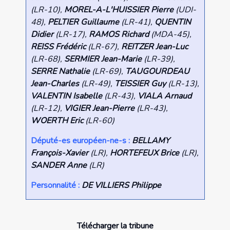
(LR-10),
MOREL-A-L'HUISSIER
Pierre
(UDI-
48),
PELTIER Guillaume
(LR-41),
QUENTIN
Didier
(LR-17),
RAMOS Richard
(MDA-45),
REISS Frédéric
(LR-67),
REITZER Jean-Luc
(LR-68),
SERMIER Jean-Marie
(LR-39),
SERRE Nathalie
(LR-69),
TAUGOURDEAU
Jean-Charles
(LR-49),
TEISSIER Guy
(LR-13),
VALENTIN Isabelle
(LR-43),
VIALA Arnaud
(LR-12),
VIGIER Jean-Pierre
(LR-43),
WOERTH Eric
(LR-60)
Député-es européen-ne-s :
BELLAMY
François-Xavier
(LR),
HORTEFEUX Brice
(LR),
SANDER Anne
(LR)
Personnalité
:
DE VILLIERS Philippe
Télécharger la tribune