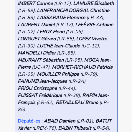
IMBERT Corinne
(LR-17),
LAMURE Élisabeth
(LR-69
), LANFRANCHI DORGAL Christine
(LR-83),
LASSARADE Florence
(LR-33),
LAURENT Daniel
(LR-17),
LEFÈVRE Antoine
(LR-02),
LEROY Henri
(LR-06),
LONGUET Gérard
(LR-55),
LOPEZ Vivette
(LR-30),
LUCHE Jean-Claude
(UC-12),
MANDELLI Didier
(LR-,85),
MEURANT Sébastien
(LR-95),
MOGA Jean-
Pierre
(UC-47),
MORHET-RICHAUD Patricia
(LR-05),
MOUILLER Philippe
(LR-79),
PANUNZI Jean-Jacques
(LR-2A),
PRIOU Christophe
(LR-44),
PUISSAT Frédérique
(LR-38),
RAPIN Jean-
François
(LR-62),
RETAILLEAU Bruno
(LR-
85)
Député-es :
ABAD Damien
(LR-01),
BATUT
Xavier
(LREM-76),
BAZIN Thibault
(LR-54),