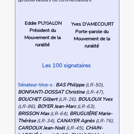
qu’observateurs ou commentateurs.
Eddie PUYJALON
Yves D'AMECOURT
Président du
Porte-parole du
Mouvement de la
Mouvement de la
ruralité
ruralité
Les 100 signataires
Sénateur-trice-s :
BAS Philippe
(LR-50),
BONFANTI-DOSSAT Christine
(LR-47),
BOUCHET Gilbert
(LR-26),
BOULOUX Yves
(LR-86),
BOYER Jean-Marc
(LR-63),
BRISSON Max
(LR-64),
BRUGUIÈRE Marie-
Thérèse
(LR-34),
CANAYER Agnès
(LR-76),
CARDOUX Jean-Noël
(LR-45),
CHAIN-