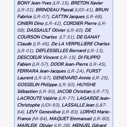
BONY Jean-Yves
(LR-15),
BRETON Xavier
(LR-01),
BRINDEAU Pascal
(UDI-41),
BRUN
Fabrice
(LR-07),
CATTIN Jacques
(LR-68),
CINIERI Dino
(LR-42),
CORDIER Pierre
(LR-
08),
DASSAULT Olivier
(LR-60),
DE
COURSON Charles
(LT-51),
DE GANAY
Claude
(LR-45),
De LA VERPILLIERE Charles
(LR-01),
DEFLESSELLES Bernard
(LR-13),
DESCOEUR Vincent
(LR-15),
DI FILIPPO
Fabien
(LR-57),
DOOR Jean-Pierre
(LR-45),
FERRARA Jean-Jacques
(LR-2A),
FURST
Laurent
(LR-67),
GENEVARD Annie
(LR-25),
GOSSELIN Philippe
(LR-50),
HUYGHE
Sébastien
(LR-50),
JACOB Christian
(LR-77),
LACROUTE Valérie
(LR-77),
LAGARDE Jean-
Christophe
(UDI-93),
LASSALLE Jean
(L&T-
64),
LEVY Geneviève
(LR-83),
LORHO Marie-
France
(NI-84),
MAQUET Emmanuel
(LR-80),
MARLEIX Olivier
(LR-28),
MENUEL Gérard