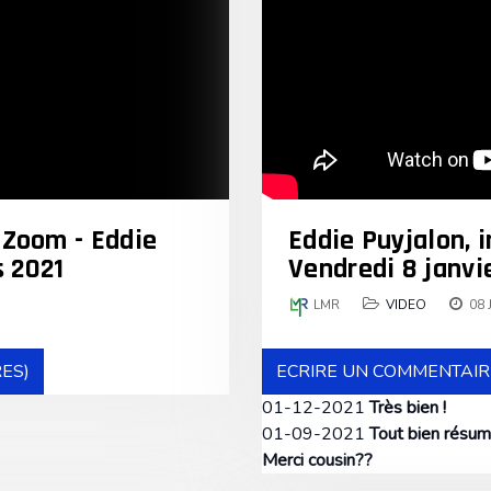
e Zoom - Eddie
Eddie Puyjalon, i
s 2021
Vendredi 8 janvi
LMR
VIDEO
08 
ES)
ECRIRE UN COMMENTAIR
01-12-2021
Très bien !
01-09-2021
Tout bien résum
Merci cousin??