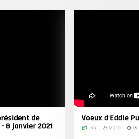
président de
Voeux d'Eddie Puy
- 8 janvier 2021
LMR
VIDEO
05 