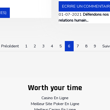
ECRIRE UN COMMENTAIR
ES)
01-07-2021
Défendons nos te
relations humain...
Précédent
1
2
3
4
5
6
7
8
9
Suiv
Worth your time
Casino En Ligne
Meilleur Site Poker En Ligne
Meilleur Casino En Ligne