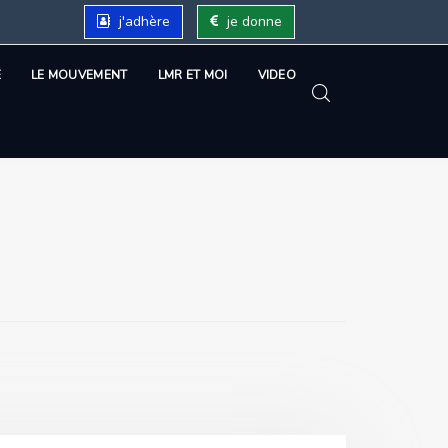
j'adhère
je donne
É
LE MOUVEMENT
LMR ET MOI
VIDEO