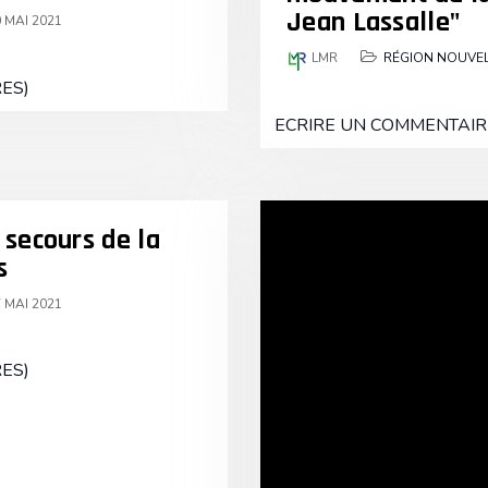
Jean Lassalle"
 MAI 2021
LMR
RÉGION NOUVEL
ES)
ECRIRE UN COMMENTAIR
 secours de la
s
 MAI 2021
ES)