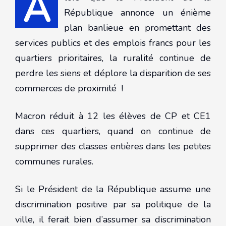
A
République annonce un énième
plan banlieue en promettant des
services publics et des emplois francs pour les
quartiers prioritaires, la ruralité continue de
perdre les siens et déplore la disparition de ses
commerces de proximité !
Macron réduit à 12 les élèves de CP et CE1
dans ces quartiers, quand on continue de
supprimer des classes entières dans les petites
communes rurales.
Si le Président de la République assume une
discrimination positive par sa politique de la
ville, il ferait bien d’assumer sa discrimination