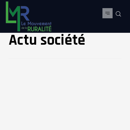
Actu société